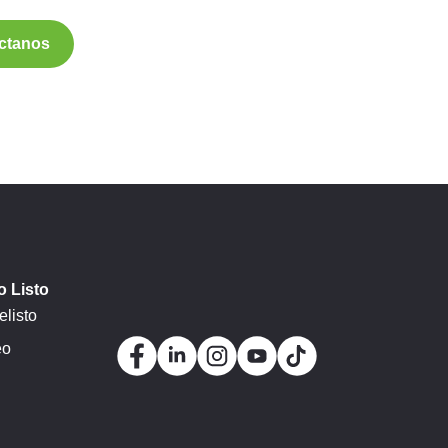
ctanos
 Listo
listo
eo