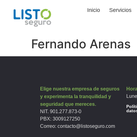
Inicio
Servicios
Fernando Arenas
Elige nuestra empresa de seguros
Hora
Lune
y experimenta la tranquilidad y
seguridad que mereces.
Polít
dato
NIT. 901.277.873-0
PBX:
3009127250
Correo:
contacto@listoseguro.com