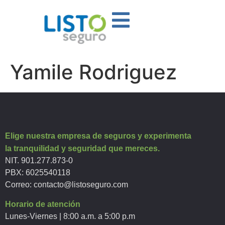
Yamile Rodriguez
Elige nuestra empresa de seguros y experimenta
la tranquilidad y seguridad que mereces.
NIT. 901.277.873-0
PBX: 6025540118
Correo:
contacto@listoseguro.com
Horario de atención
Lunes-Viernes | 8:00 a.m. a 5:00 p.m