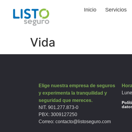
Inicio
Servicios
Vida
Elige nuestra empresa de seguros
Hora
Lune
y experimenta la tranquilidad y
seguridad que mereces.
Polít
dato
NIT. 901.277.873-0
PBX:
3009127250
Correo:
contacto@listoseguro.com