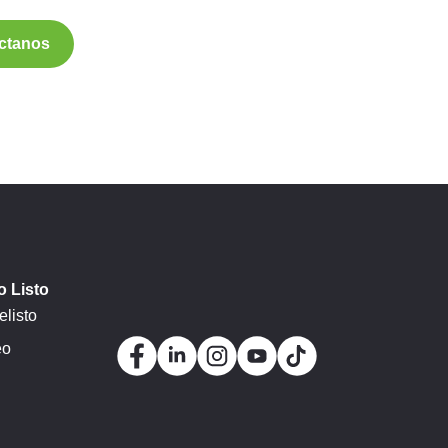
ctanos
 Listo
listo
eo