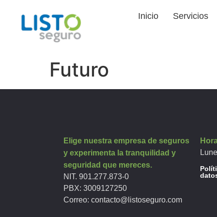
Inicio
Servicios
Futuro
Elige nuestra empresa de seguros
Hora
Lune
y experimenta la tranquilidad y
seguridad que mereces.
Polít
dato
NIT. 901.277.873-0
PBX:
3009127250
Correo:
contacto@listoseguro.com