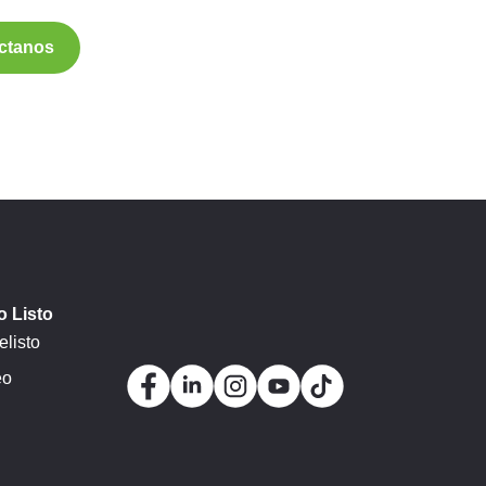
ctanos
 Listo
listo
eo