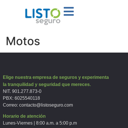
Motos
Elige nuestra empresa de seguros y experimenta
la tranquilidad y seguridad que mereces.
NIT. 901.277.873-0
PBX: 6025540118
Correo:
contacto@listoseguro.com
Horario de atención
Lunes-Viernes | 8:00 a.m. a 5:00 p.m