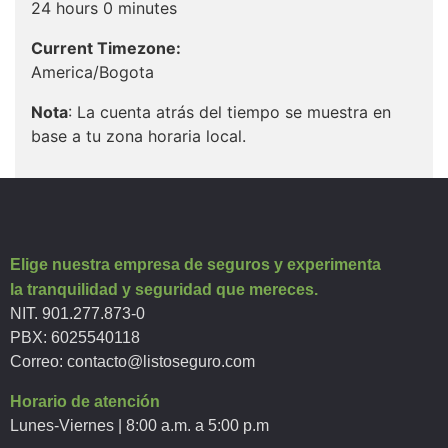
24 hours 0 minutes
Current Timezone:
America/Bogota
Nota
: La cuenta atrás del tiempo se muestra en
base a tu zona horaria local.
Elige nuestra empresa de seguros y experimenta
la tranquilidad y seguridad que mereces.
NIT. 901.277.873-0
PBX: 6025540118
Correo:
contacto@listoseguro.com
Horario de atención
Lunes-Viernes | 8:00 a.m. a 5:00 p.m